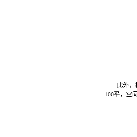
此外，
100
平，空