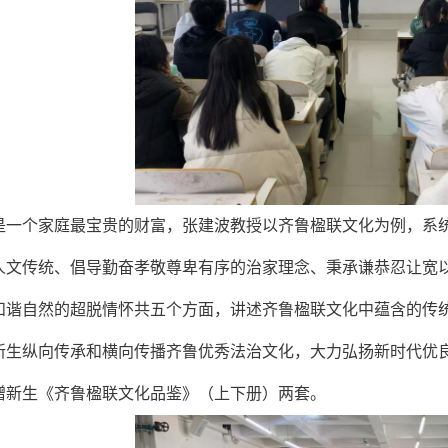
是一个家庭最宝贵的财富，张建波教授以齐鲁楹联文化为例，系
人文传统、倡导勤奋孝敬尊卑有序的治家理念、秉承谦恭忍让宽
和谐自然的超脱情怀共五个方面，讲述齐鲁楹联文化中蕴含的传
新生纵向传承和横向传播齐鲁优秀法治文化，大力弘扬新时代优
赠新生《齐鲁楹联文化品鉴》（上下册）两套。