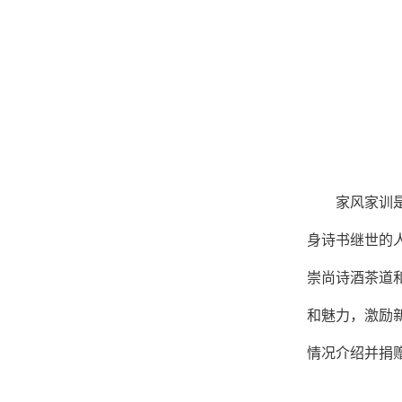
家风家训
身诗书继世的
崇尚诗酒茶道
和魅力，激励
情况介绍并捐